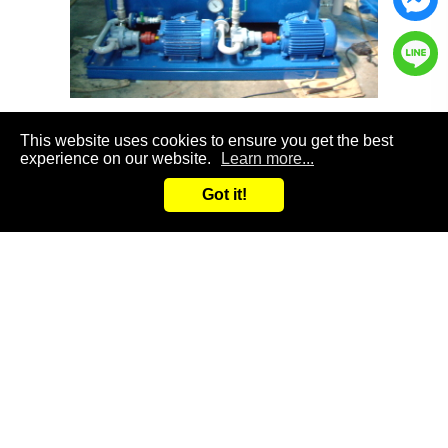
齒輪潤滑系統
軸封潤滑系
This website uses cookies to ensure you get the best
experience on our website.
Learn more...
Got it!
聯絡我們
高雄市
仁武區
鳳仁路
287-2號
追蹤我們
07-375-6414
07-373-2600